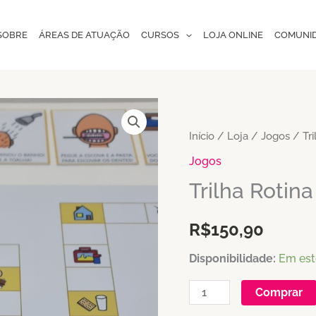
SOBRE
ÁREAS DE ATUAÇÃO
CURSOS
LOJA ONLINE
COMUNI
Trilha
Rotina
Início
/
Loja
/
Jogos
/ Tri
quantidade
Jogos
Trilha Rotina
R$
150,90
Disponibilidade:
Em es
Comprar