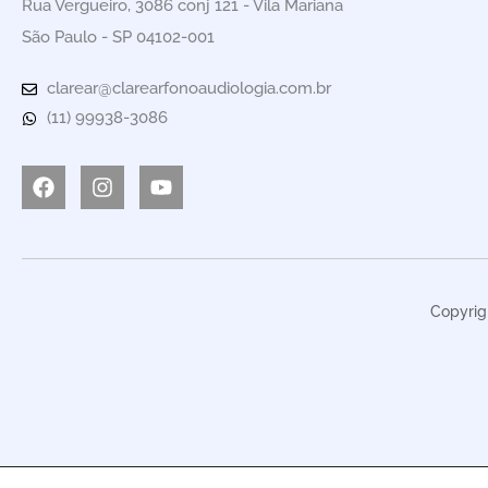
Rua Vergueiro, 3086 conj 121 - Vila Mariana
São Paulo - SP 04102-001
clarear@clarearfonoaudiologia.com.br
(11) 99938-3086
Facebook
Instagram
Youtube
Copyrig