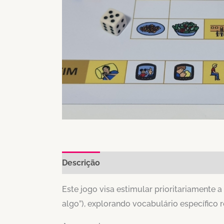
Descrição
Informação adicional
Este jogo visa estimular prioritariamente a
algo”), explorando vocabulário específico 