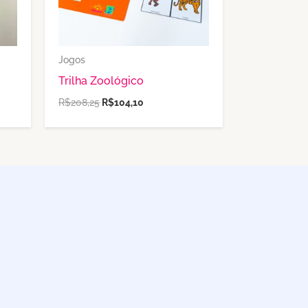
Jogos
Trilha Zoológico
R$
208,25
R$
104,10