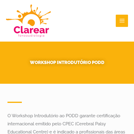
Ir
para
o
conteúdo
WORKSHOP INTRODUTÓRIO PODD
O Workshop Introdutório ao PODD garante certificação
internacional emitido pelo CPEC (Cerebral Palsy
Educational Centre) e é indicado a profissionais das áreas