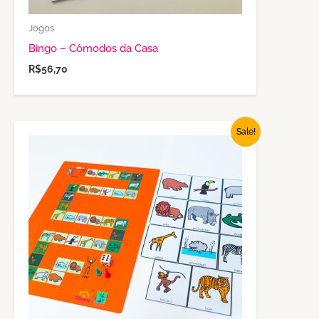
Jogos
Bingo – Cômodos da Casa
R$
56,70
O
O
Sale!
preço
preço
original
atual
era:
é:
R$208,25.
R$104,10.