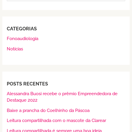
e
s
q
CATEGORIAS
u
Fonoaudiologia
i
Notícias
s
a
r
p
POSTS RECENTES
o
r
Alessandra Buosi recebe o prêmio Empreendedora de
Destaque 2022
:
Baixe a prancha do Coelhinho da Páscoa
Leitura compartilhada com o mascote da Clarear
Leitura compartilhada é sempre uma boa ideia