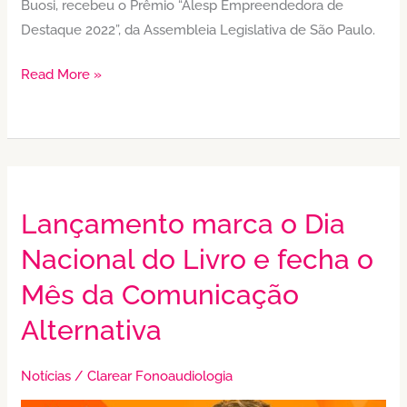
Buosi, recebeu o Prêmio “Alesp Empreendedora de
Destaque 2022”, da Assembleia Legislativa de São Paulo.
Read More »
Lançamento marca o Dia
Lançamento
marca
Nacional do Livro e fecha o
o
Mês da Comunicação
Dia
Nacional
Alternativa
do
Livro
Notícias
/
Clarear Fonoaudiologia
e