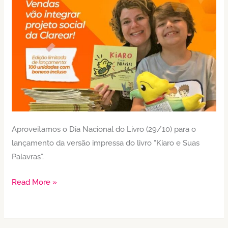
fecha
o
Mês
da
Comunicação
Alternativa
Aproveitamos o Dia Nacional do Livro (29/10) para o
lançamento da versão impressa do livro “Kiaro e Suas
Palavras”.
Read More »