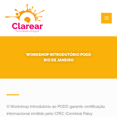
Ir
para
o
conteúdo
WORKSHOP INTRODUTÓRIO PODD
RIO DE JANEIRO
O Workshop Introdutório ao PODD garante certificação
internacional emitido pelo CPEC (Cerebral Palsy